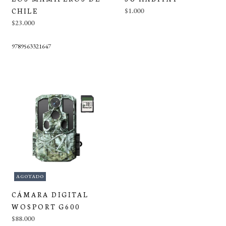
CHILE
$1.000
$23.000
9789563321647
AGOTADO
CÁMARA DIGITAL
WOSPORT G600
$88.000